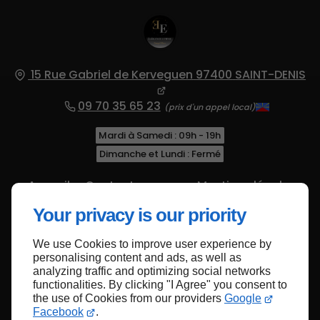
15 Rue Gabriel de Kerveguen
97400
SAINT-DENIS
09 70 35 65 23
Mardi à Samedi : 09h - 19h
Dimanche et Lundi : Fermé
Accueil
Contactez-nous
Mentions légales
Plan du site
Your privacy is our priority
We use Cookies to improve user experience by
personalising content and ads, as well as
analyzing traffic and optimizing social networks
functionalities. By clicking "I Agree" you consent to
Haut de page
the use of Cookies from our providers
Google
Facebook
.