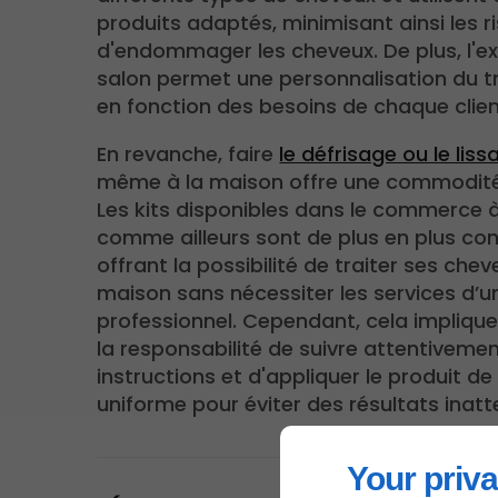
produits adaptés, minimisant ainsi les r
d'endommager les cheveux. De plus, l'e
salon permet une personnalisation du 
en fonction des besoins de chaque clien
En revanche, faire
le défrisage ou le liss
même à la maison offre une commodité
Les kits disponibles dans le commerce à
comme ailleurs sont de plus en plus con
offrant la possibilité de traiter ses chev
maison sans nécessiter les services d’u
professionnel. Cependant, cela impliqu
la responsabilité de suivre attentivemen
instructions et d'appliquer le produit d
uniforme pour éviter des résultats inat
Your priva