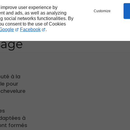
 un
 improve user experience by
Customize
nt and ads, as well as analyzing
ng social networks functionalities. By
you consent to the use of Cookies
Google
Facebook
.
ssage
puté à la
le pour
 chevelure
es
adaptées à
 sont formés