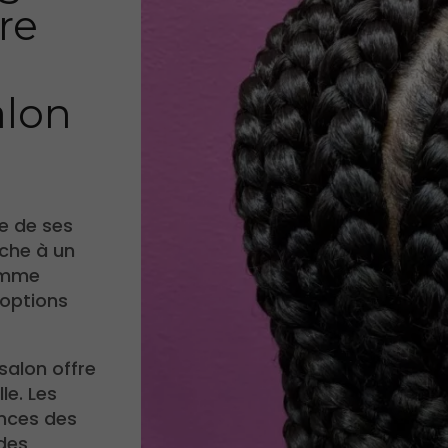
ire
alon
ge de ses
âche à un
mme
 options
salon offre
le. Les
ances des
 des