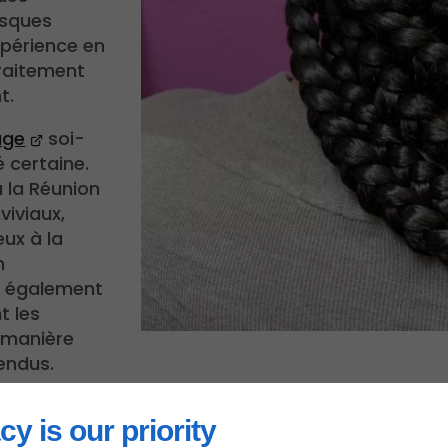
isques
xpérience en
traitement
t.
age
soi-
 certaine.
 la Réunion
viviaux,
eux à la
n
e également
t les
e manière
tendus.
cy is our priority