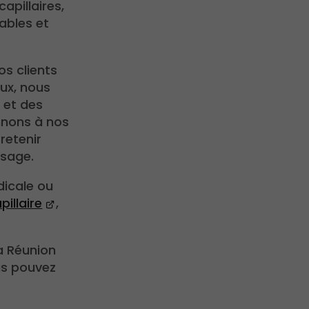
apillaires,
ables et
os clients
eux, nous
é et des
nnons à nos
retenir
ssage.
dicale ou
pillaire
,
a Réunion
ous pouvez